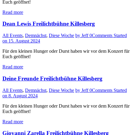
Euch geöffnet!
Read more
Dean Lewis Freilichtbühne Killesberg
All Events
,
Demnächst
,
Diese Woche
by Jeff
0
Comments
Started
on 15. August 2024
Für den kleinen Hunger oder Durst haben wir vor dem Konzert für
Euch geöffnet!
Read more
Deine Freunde Freilichtbühne Killesberg
All Events
,
Demnächst
,
Diese Woche
by Jeff
0
Comments
Started
on 8. August 2024
Für den kleinen Hunger oder Durst haben wir vor dem Konzert für
Euch geöffnet!
Read more
Giovanni Zarella Freilichtbühne Killesberg