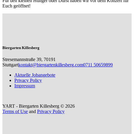
Für den kleinen Hunger oder Durst haben wir vor dem Konzert für
Euch geöffnet!
Biergarten Killesberg
Stresemannstraße 39, 70191
Stuttgart
kontakt@biergartenkillesberg.com
0711 50659899
Aktuelle Jobangebote
Privacy Policy
Impressum
YART - Biergarten Killesberg © 2026
Terms of Use
and
Privacy Policy